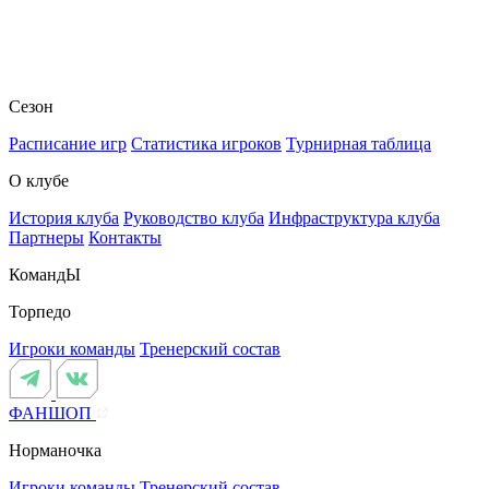
Сезон
Расписание игр
Статистика игроков
Турнирная таблица
О клубе
История клуба
Руководство клуба
Инфраструктура клуба
Партнеры
Контакты
КомандЫ
Торпедо
Игроки команды
Тренерский состав
ФАНШОП
Норманочка
Игроки команды
Тренерский состав