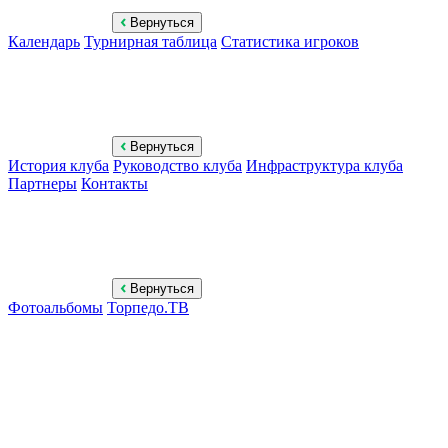
Вернуться
Календарь
Турнирная таблица
Статистика игроков
Вернуться
История клуба
Руководство клуба
Инфраструктура клуба
Партнеры
Контакты
Вернуться
Фотоальбомы
Торпедо.ТВ