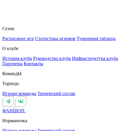
Сезон
Расписание игр
Статистика игроков
Турнирная таблица
О клубе
История клуба
Руководство клуба
Инфраструктура клуба
Партнеры
Контакты
КомандЫ
Торпедо
Игроки команды
Тренерский состав
ФАНШОП
Норманочка
Игроки команды
Тренерский состав