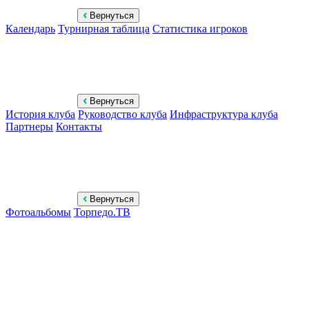
Вернуться
Календарь
Турнирная таблица
Статистика игроков
Вернуться
История клуба
Руководство клуба
Инфраструктура клуба
Партнеры
Контакты
Вернуться
Фотоальбомы
Торпедо.ТВ