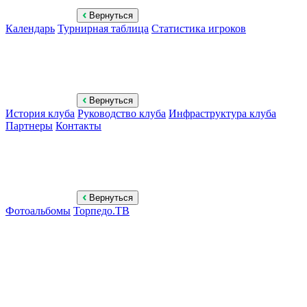
Вернуться
Календарь
Турнирная таблица
Статистика игроков
Вернуться
История клуба
Руководство клуба
Инфраструктура клуба
Партнеры
Контакты
Вернуться
Фотоальбомы
Торпедо.ТВ