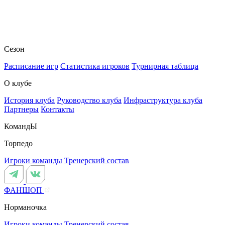
Сезон
Расписание игр
Статистика игроков
Турнирная таблица
О клубе
История клуба
Руководство клуба
Инфраструктура клуба
Партнеры
Контакты
КомандЫ
Торпедо
Игроки команды
Тренерский состав
ФАНШОП
Норманочка
Игроки команды
Тренерский состав