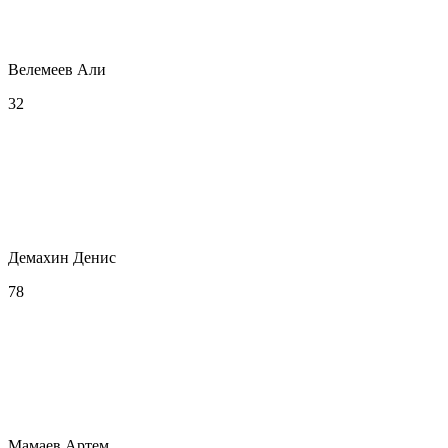
Велемеев Али
32
Демахин Денис
78
Мамаев Артем