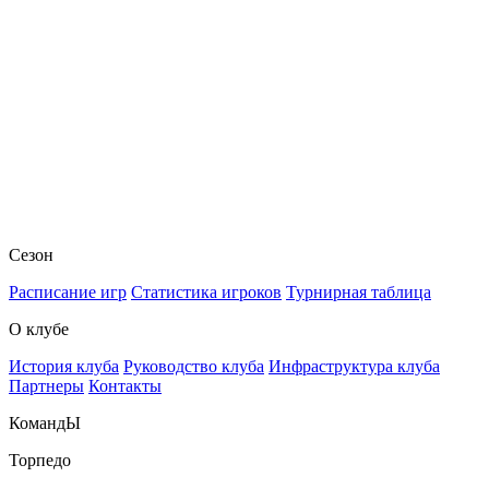
Сезон
Расписание игр
Статистика игроков
Турнирная таблица
О клубе
История клуба
Руководство клуба
Инфраструктура клуба
Партнеры
Контакты
КомандЫ
Торпедо