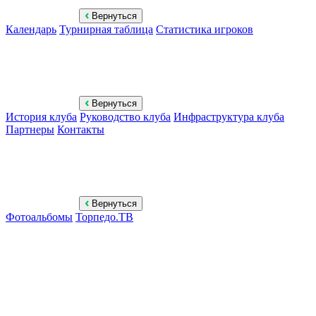
Вернуться
Календарь
Турнирная таблица
Статистика игроков
Вернуться
История клуба
Руководство клуба
Инфраструктура клуба
Партнеры
Контакты
Вернуться
Фотоальбомы
Торпедо.ТВ