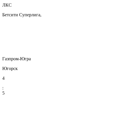
ЛКС
Бетсити Суперлига,
Газпром-Югра
Югорск
4
:
5