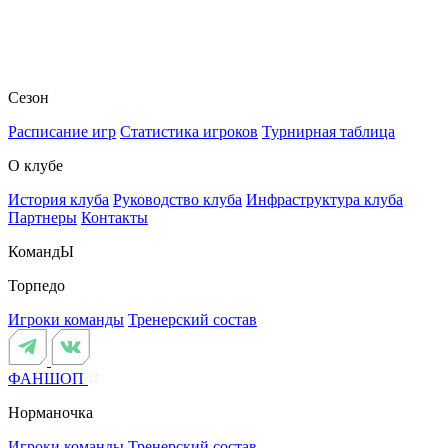
Сезон
Расписание игр
Статистика игроков
Турнирная таблица
О клубе
История клуба
Руководство клуба
Инфраструктура клуба
Партнеры
Контакты
КомандЫ
Торпедо
Игроки команды
Тренерский состав
ФАНШОП
Норманочка
Игроки команды
Тренерский состав