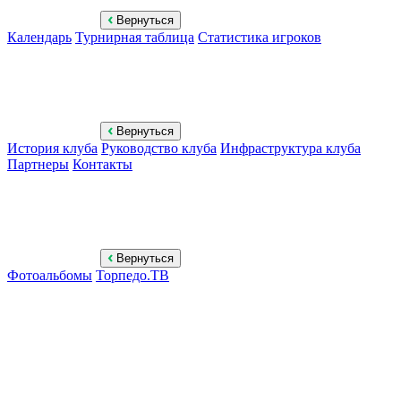
Вернуться
Календарь
Турнирная таблица
Статистика игроков
Вернуться
История клуба
Руководство клуба
Инфраструктура клуба
Партнеры
Контакты
Вернуться
Фотоальбомы
Торпедо.ТВ