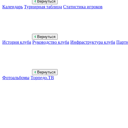
Вернуться
Календарь
Турнирная таблица
Статистика игроков
Вернуться
История клуба
Руководство клуба
Инфраструктура клуба
Парт
Вернуться
Фотоальбомы
Торпедо.ТВ