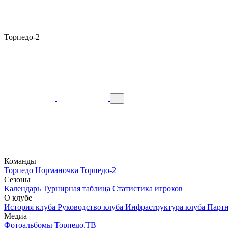
Торпедо-2
Команды
Торпедо
Норманочка
Торпедо-2
Сезоны
Календарь
Турнирная таблица
Статистика игроков
О клубе
История клуба
Руководство клуба
Инфраструктура клуба
Парт
Медиа
Фотоальбомы
Торпедо.ТВ