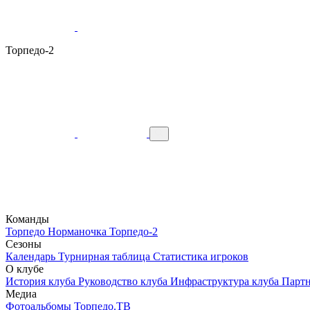
Торпедо-2
Команды
Торпедо
Норманочка
Торпедо-2
Сезоны
Календарь
Турнирная таблица
Статистика игроков
О клубе
История клуба
Руководство клуба
Инфраструктура клуба
Парт
Медиа
Фотоальбомы
Торпедо.ТВ