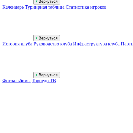
Вернуться
Календарь
Турнирная таблица
Статистика игроков
Вернуться
История клуба
Руководство клуба
Инфраструктура клуба
Парт
Вернуться
Фотоальбомы
Торпедо.ТВ