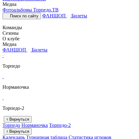
Медиа
Фотоальбомы
Торпедо.ТВ
ФАНШОП
Билеты
Поиск по сайту
Команды
Сезоны
О клубе
Медиа
ФАНШОП
Билеты
Торпедо
Норманочка
Торпедо-2
Вернуться
Торпедо
Норманочка
Торпедо-2
Вернуться
Календарь
Турнирная таблица
Статистика игроков