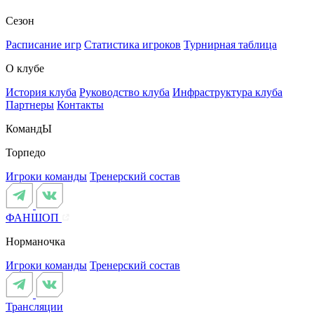
Сезон
Расписание игр
Статистика игроков
Турнирная таблица
О клубе
История клуба
Руководство клуба
Инфраструктура клуба
Партнеры
Контакты
КомандЫ
Торпедо
Игроки команды
Тренерский состав
ФАНШОП
Норманочка
Игроки команды
Тренерский состав
Трансляции