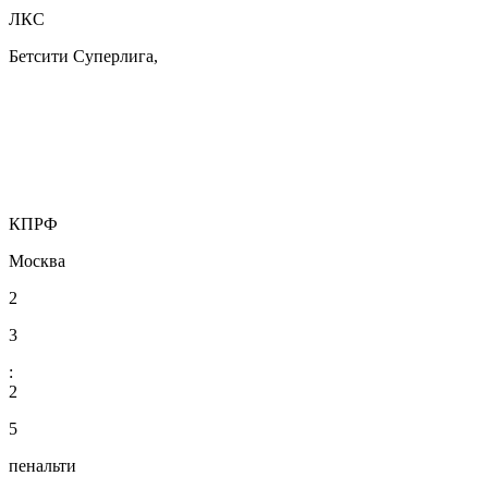
ЛКС
Бетсити Суперлига,
КПРФ
Москва
2
3
:
2
5
пенальти