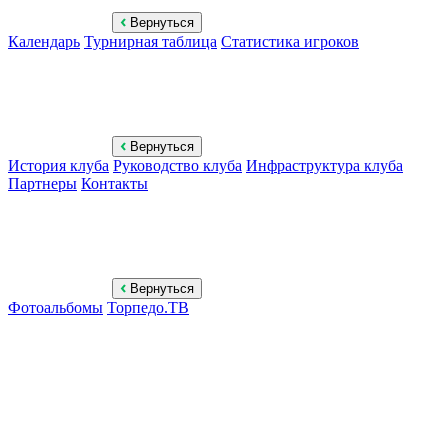
Вернуться
Календарь
Турнирная таблица
Статистика игроков
Вернуться
История клуба
Руководство клуба
Инфраструктура клуба
Партнеры
Контакты
Вернуться
Фотоальбомы
Торпедо.ТВ