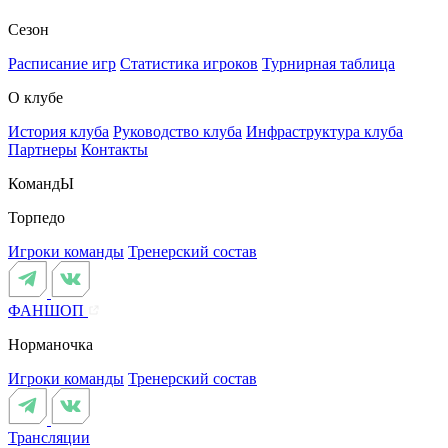
Сезон
Расписание игр
Статистика игроков
Турнирная таблица
О клубе
История клуба
Руководство клуба
Инфраструктура клуба
Партнеры
Контакты
КомандЫ
Торпедо
Игроки команды
Тренерский состав
ФАНШОП
Норманочка
Игроки команды
Тренерский состав
Трансляции