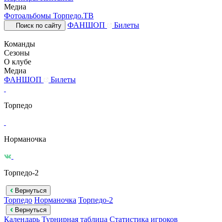
Медиа
Фотоальбомы
Торпедо.ТВ
ФАНШОП
Билеты
Поиск по сайту
Команды
Сезоны
О клубе
Медиа
ФАНШОП
Билеты
Торпедо
Норманочка
Торпедо-2
Вернуться
Торпедо
Норманочка
Торпедо-2
Вернуться
Календарь
Турнирная таблица
Статистика игроков