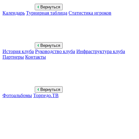
Вернуться
Календарь
Турнирная таблица
Статистика игроков
Вернуться
История клуба
Руководство клуба
Инфраструктура клуба
Партнеры
Контакты
Вернуться
Фотоальбомы
Торпедо.ТВ