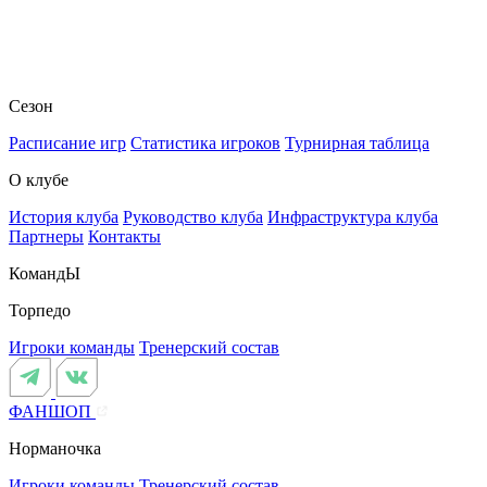
Сезон
Расписание игр
Статистика игроков
Турнирная таблица
О клубе
История клуба
Руководство клуба
Инфраструктура клуба
Партнеры
Контакты
КомандЫ
Торпедо
Игроки команды
Тренерский состав
ФАНШОП
Норманочка
Игроки команды
Тренерский состав