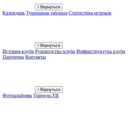
Вернуться
Календарь
Турнирная таблица
Статистика игроков
Вернуться
История клуба
Руководство клуба
Инфраструктура клуба
Партнеры
Контакты
Вернуться
Фотоальбомы
Торпедо.ТВ