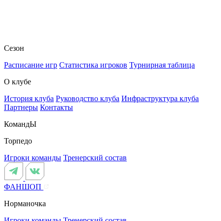
Сезон
Расписание игр
Статистика игроков
Турнирная таблица
О клубе
История клуба
Руководство клуба
Инфраструктура клуба
Партнеры
Контакты
КомандЫ
Торпедо
Игроки команды
Тренерский состав
ФАНШОП
Норманочка
Игроки команды
Тренерский состав