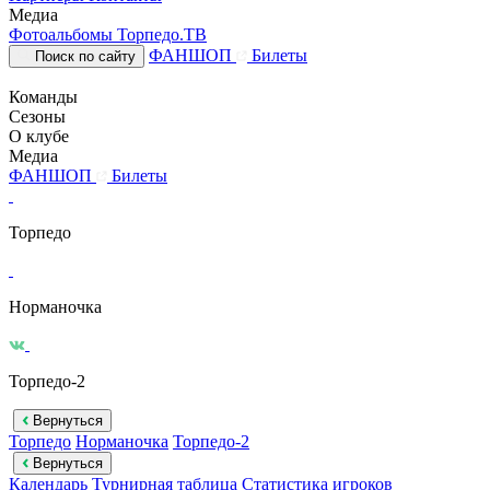
Медиа
Фотоальбомы
Торпедо.ТВ
ФАНШОП
Билеты
Поиск по сайту
Команды
Сезоны
О клубе
Медиа
ФАНШОП
Билеты
Торпедо
Норманочка
Торпедо-2
Вернуться
Торпедо
Норманочка
Торпедо-2
Вернуться
Календарь
Турнирная таблица
Статистика игроков