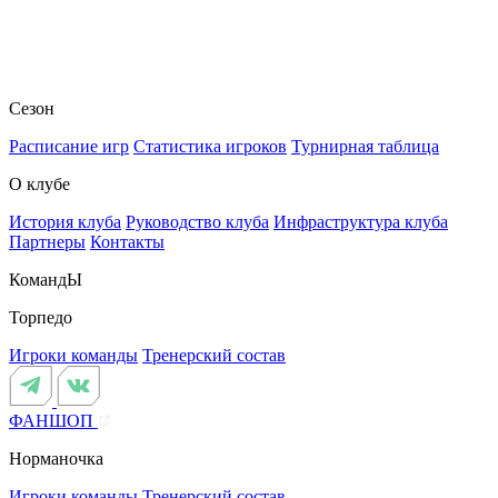
Сезон
Расписание игр
Статистика игроков
Турнирная таблица
О клубе
История клуба
Руководство клуба
Инфраструктура клуба
Партнеры
Контакты
КомандЫ
Торпедо
Игроки команды
Тренерский состав
ФАНШОП
Норманочка
Игроки команды
Тренерский состав