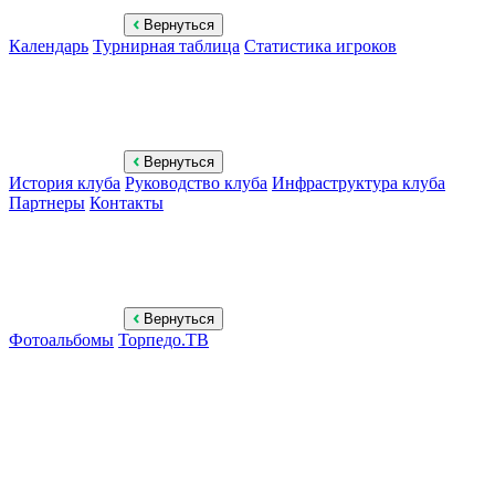
Вернуться
Календарь
Турнирная таблица
Статистика игроков
Вернуться
История клуба
Руководство клуба
Инфраструктура клуба
Партнеры
Контакты
Вернуться
Фотоальбомы
Торпедо.ТВ