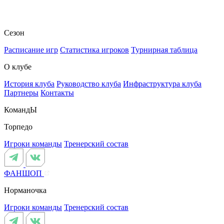
Сезон
Расписание игр
Статистика игроков
Турнирная таблица
О клубе
История клуба
Руководство клуба
Инфраструктура клуба
Партнеры
Контакты
КомандЫ
Торпедо
Игроки команды
Тренерский состав
ФАНШОП
Норманочка
Игроки команды
Тренерский состав