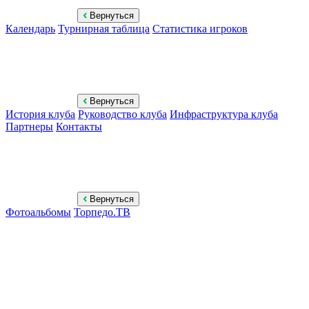
Вернуться
Календарь
Турнирная таблица
Статистика игроков
Вернуться
История клуба
Руководство клуба
Инфраструктура клуба
Партнеры
Контакты
Вернуться
Фотоальбомы
Торпедо.ТВ