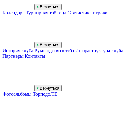
Вернуться
Календарь
Турнирная таблица
Статистика игроков
Вернуться
История клуба
Руководство клуба
Инфраструктура клуба
Партнеры
Контакты
Вернуться
Фотоальбомы
Торпедо.ТВ