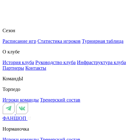
Сезон
Расписание игр
Статистика игроков
Турнирная таблица
О клубе
История клуба
Руководство клуба
Инфраструктура клуба
Партнеры
Контакты
КомандЫ
Торпедо
Игроки команды
Тренерский состав
ФАНШОП
Норманочка
Игроки команды
Тренерский состав