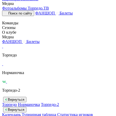
Медиа
Фотоальбомы
Торпедо.ТВ
ФАНШОП
Билеты
Поиск по сайту
Команды
Сезоны
О клубе
Медиа
ФАНШОП
Билеты
Торпедо
Норманочка
Торпедо-2
Вернуться
Торпедо
Норманочка
Торпедо-2
Вернуться
Календарь
Турнирная таблица
Статистика игроков