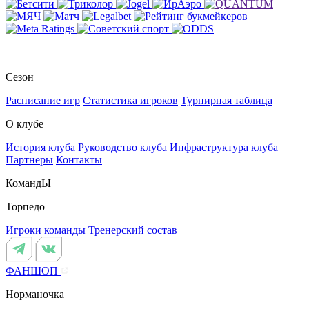
Сезон
Расписание игр
Статистика игроков
Турнирная таблица
О клубе
История клуба
Руководство клуба
Инфраструктура клуба
Партнеры
Контакты
КомандЫ
Торпедо
Игроки команды
Тренерский состав
ФАНШОП
Норманочка