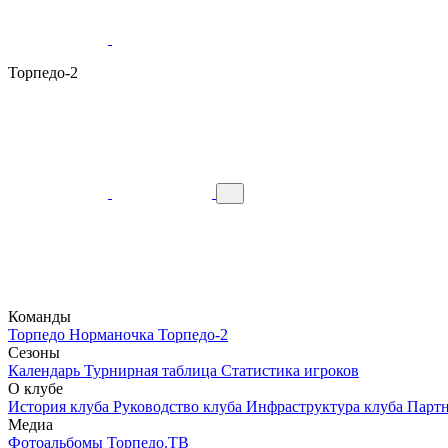
Торпедо-2
Команды
Торпедо
Норманочка
Торпедо-2
Сезоны
Календарь
Турнирная таблица
Статистика игроков
О клубе
История клуба
Руководство клуба
Инфраструктура клуба
Парт
Медиа
Фотоальбомы
Торпедо.ТВ