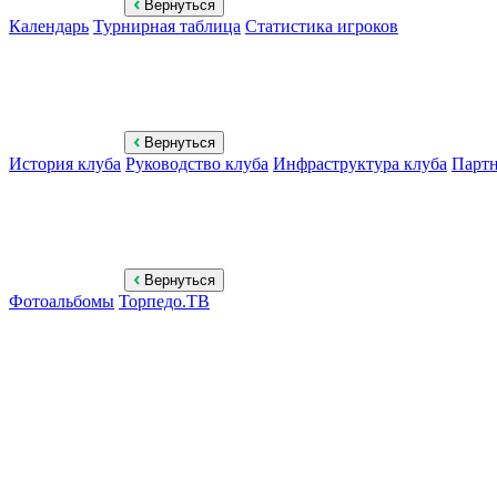
Вернуться
Календарь
Турнирная таблица
Статистика игроков
Вернуться
История клуба
Руководство клуба
Инфраструктура клуба
Парт
Вернуться
Фотоальбомы
Торпедо.ТВ