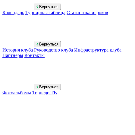
Вернуться
Календарь
Турнирная таблица
Статистика игроков
Вернуться
История клуба
Руководство клуба
Инфраструктура клуба
Партнеры
Контакты
Вернуться
Фотоальбомы
Торпедо.ТВ