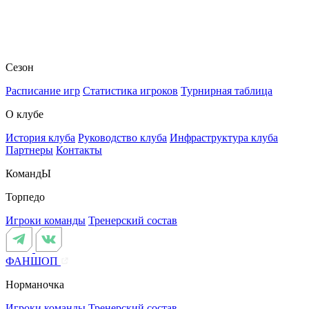
Сезон
Расписание игр
Статистика игроков
Турнирная таблица
О клубе
История клуба
Руководство клуба
Инфраструктура клуба
Партнеры
Контакты
КомандЫ
Торпедо
Игроки команды
Тренерский состав
ФАНШОП
Норманочка
Игроки команды
Тренерский состав