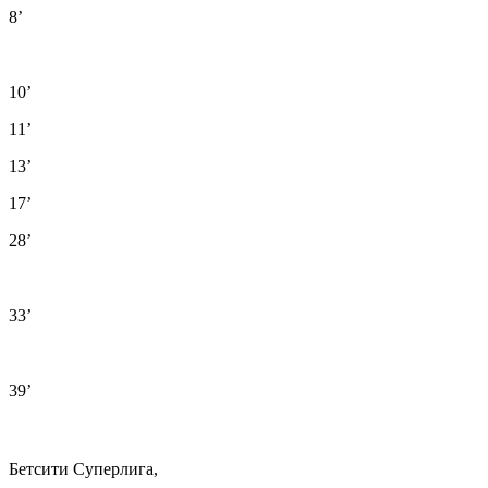
8’
10’
11’
13’
17’
28’
33’
39’
Бетсити Суперлига,