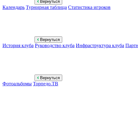
Вернуться
Календарь
Турнирная таблица
Статистика игроков
Вернуться
История клуба
Руководство клуба
Инфраструктура клуба
Парт
Вернуться
Фотоальбомы
Торпедо.ТВ