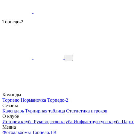
Торпедо-2
Команды
Торпедо
Норманочка
Торпедо-2
Сезоны
Календарь
Турнирная таблица
Статистика игроков
О клубе
История клуба
Руководство клуба
Инфраструктура клуба
Парт
Медиа
Фотоальбомы
Торпедо.ТВ