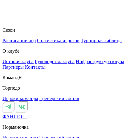
Сезон
Расписание игр
Статистика игроков
Турнирная таблица
О клубе
История клуба
Руководство клуба
Инфраструктура клуба
Партнеры
Контакты
КомандЫ
Торпедо
Игроки команды
Тренерский состав
ФАНШОП
Норманочка
Игроки команды
Тренерский состав