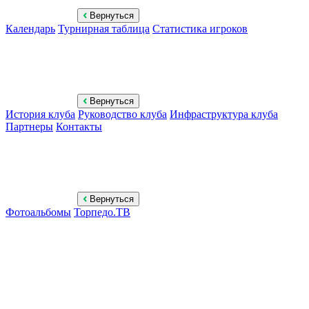
Вернуться
Календарь
Турнирная таблица
Статистика игроков
Вернуться
История клуба
Руководство клуба
Инфраструктура клуба
Партнеры
Контакты
Вернуться
Фотоальбомы
Торпедо.ТВ