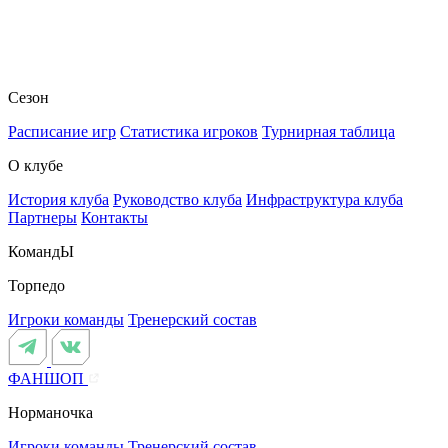
Сезон
Расписание игр
Статистика игроков
Турнирная таблица
О клубе
История клуба
Руководство клуба
Инфраструктура клуба
Партнеры
Контакты
КомандЫ
Торпедо
Игроки команды
Тренерский состав
ФАНШОП
Норманочка
Игроки команды
Тренерский состав