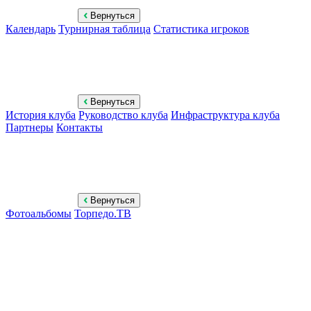
Вернуться
Календарь
Турнирная таблица
Статистика игроков
Вернуться
История клуба
Руководство клуба
Инфраструктура клуба
Партнеры
Контакты
Вернуться
Фотоальбомы
Торпедо.ТВ