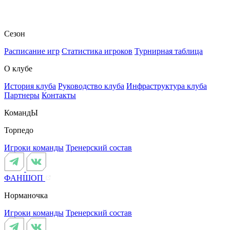
Сезон
Расписание игр
Статистика игроков
Турнирная таблица
О клубе
История клуба
Руководство клуба
Инфраструктура клуба
Партнеры
Контакты
КомандЫ
Торпедо
Игроки команды
Тренерский состав
ФАНШОП
Норманочка
Игроки команды
Тренерский состав