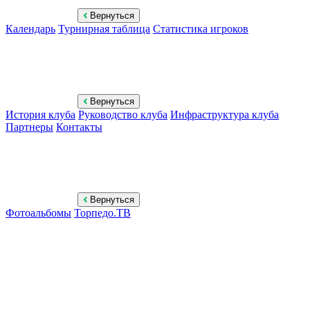
Вернуться
Календарь
Турнирная таблица
Статистика игроков
Вернуться
История клуба
Руководство клуба
Инфраструктура клуба
Партнеры
Контакты
Вернуться
Фотоальбомы
Торпедо.ТВ