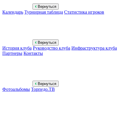
Вернуться
Календарь
Турнирная таблица
Статистика игроков
Вернуться
История клуба
Руководство клуба
Инфраструктура клуба
Партнеры
Контакты
Вернуться
Фотоальбомы
Торпедо.ТВ