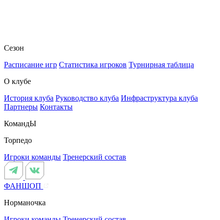
Сезон
Расписание игр
Статистика игроков
Турнирная таблица
О клубе
История клуба
Руководство клуба
Инфраструктура клуба
Партнеры
Контакты
КомандЫ
Торпедо
Игроки команды
Тренерский состав
ФАНШОП
Норманочка
Игроки команды
Тренерский состав