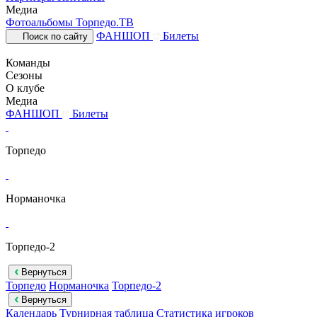
Медиа
Фотоальбомы
Торпедо.ТВ
ФАНШОП
Билеты
Поиск по сайту
Команды
Сезоны
О клубе
Медиа
ФАНШОП
Билеты
Торпедо
Норманочка
Торпедо-2
Вернуться
Торпедо
Норманочка
Торпедо-2
Вернуться
Календарь
Турнирная таблица
Статистика игроков