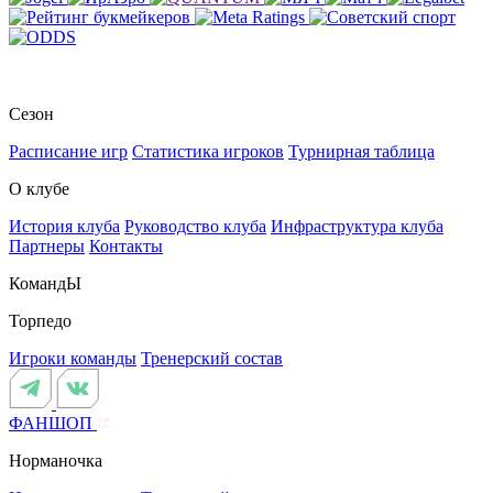
Сезон
Расписание игр
Статистика игроков
Турнирная таблица
О клубе
История клуба
Руководство клуба
Инфраструктура клуба
Партнеры
Контакты
КомандЫ
Торпедо
Игроки команды
Тренерский состав
ФАНШОП
Норманочка