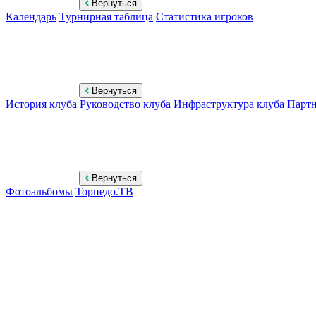
Вернуться
Календарь
Турнирная таблица
Статистика игроков
Вернуться
История клуба
Руководство клуба
Инфраструктура клуба
Парт
Вернуться
Фотоальбомы
Торпедо.ТВ