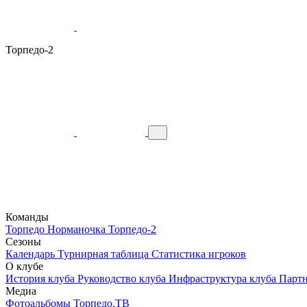
Торпедо-2
Команды
Торпедо
Норманочка
Торпедо-2
Сезоны
Календарь
Турнирная таблица
Статистика игроков
О клубе
История клуба
Руководство клуба
Инфраструктура клуба
Парт
Медиа
Фотоальбомы
Торпедо.ТВ