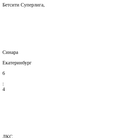
Бетсити Суперлига,
Синара
Екатеринбург
6
:
4
ЛКС