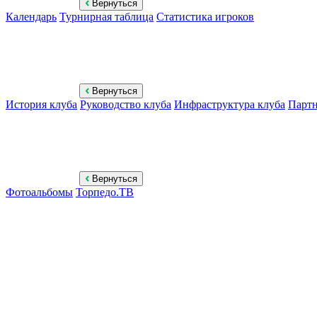
Вернуться
Календарь
Турнирная таблица
Статистика игроков
Вернуться
История клуба
Руководство клуба
Инфраструктура клуба
Парт
Вернуться
Фотоальбомы
Торпедо.ТВ