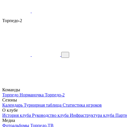
Торпедо-2
Команды
Торпедо
Норманочка
Торпедо-2
Сезоны
Календарь
Турнирная таблица
Статистика игроков
О клубе
История клуба
Руководство клуба
Инфраструктура клуба
Парт
Медиа
Фотоальбомы
Торпедо.ТВ