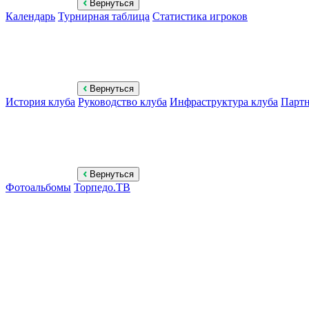
Вернуться
Календарь
Турнирная таблица
Статистика игроков
Вернуться
История клуба
Руководство клуба
Инфраструктура клуба
Парт
Вернуться
Фотоальбомы
Торпедо.ТВ