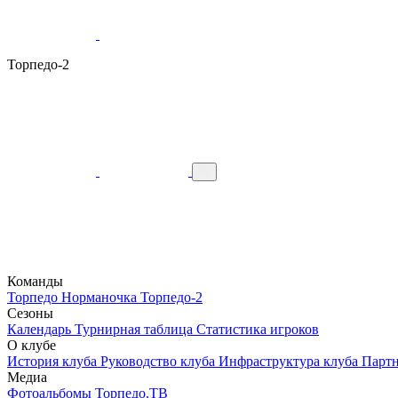
Торпедо-2
Команды
Торпедо
Норманочка
Торпедо-2
Сезоны
Календарь
Турнирная таблица
Статистика игроков
О клубе
История клуба
Руководство клуба
Инфраструктура клуба
Парт
Медиа
Фотоальбомы
Торпедо.ТВ