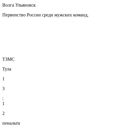
Волга Ульяновск
Первенство России среди мужских команд,
ТЗМС
Тула
1
3
:
1
2
пенальти