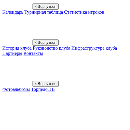
Вернуться
Календарь
Турнирная таблица
Статистика игроков
Вернуться
История клуба
Руководство клуба
Инфраструктура клуба
Партнеры
Контакты
Вернуться
Фотоальбомы
Торпедо.ТВ