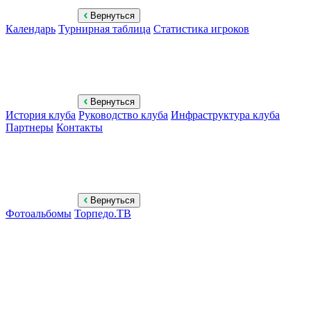
Вернуться
Календарь
Турнирная таблица
Статистика игроков
Вернуться
История клуба
Руководство клуба
Инфраструктура клуба
Партнеры
Контакты
Вернуться
Фотоальбомы
Торпедо.ТВ