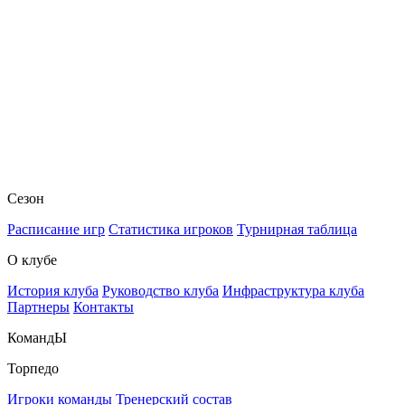
Сезон
Расписание игр
Статистика игроков
Турнирная таблица
О клубе
История клуба
Руководство клуба
Инфраструктура клуба
Партнеры
Контакты
КомандЫ
Торпедо
Игроки команды
Тренерский состав