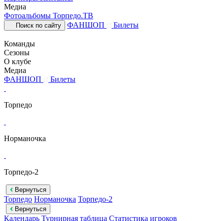
Медиа
Фотоальбомы
Торпедо.ТВ
ФАНШОП
Билеты
Поиск по сайту
Команды
Сезоны
О клубе
Медиа
ФАНШОП
Билеты
Торпедо
Норманочка
Торпедо-2
Вернуться
Торпедо
Норманочка
Торпедо-2
Вернуться
Календарь
Турнирная таблица
Статистика игроков