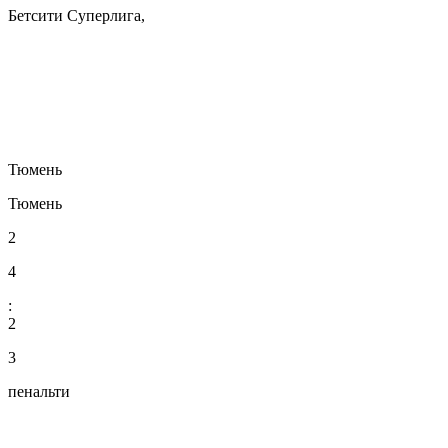
Бетсити Суперлига,
Тюмень
Тюмень
2
4
:
2
3
пенальти