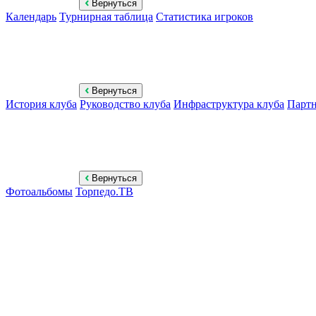
Вернуться
Календарь
Турнирная таблица
Статистика игроков
Вернуться
История клуба
Руководство клуба
Инфраструктура клуба
Парт
Вернуться
Фотоальбомы
Торпедо.ТВ