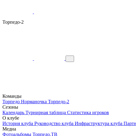
Торпедо-2
Команды
Торпедо
Норманочка
Торпедо-2
Сезоны
Календарь
Турнирная таблица
Статистика игроков
О клубе
История клуба
Руководство клуба
Инфраструктура клуба
Парт
Медиа
Фотоальбомы
Торпедо.ТВ