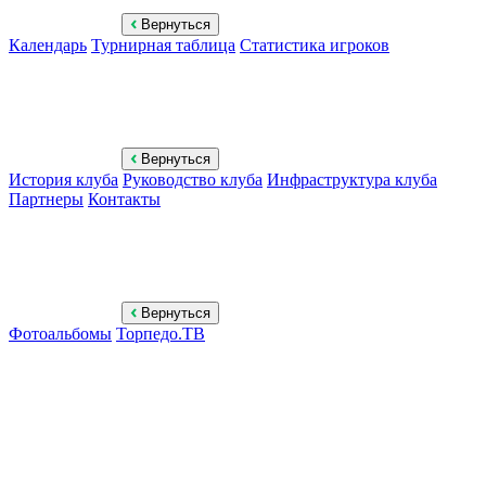
Вернуться
Календарь
Турнирная таблица
Статистика игроков
Вернуться
История клуба
Руководство клуба
Инфраструктура клуба
Партнеры
Контакты
Вернуться
Фотоальбомы
Торпедо.ТВ