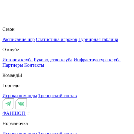
Сезон
Расписание игр
Статистика игроков
Турнирная таблица
О клубе
История клуба
Руководство клуба
Инфраструктура клуба
Партнеры
Контакты
КомандЫ
Торпедо
Игроки команды
Тренерский состав
ФАНШОП
Норманочка
Игроки команды
Тренерский состав