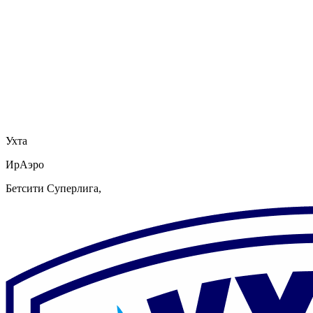
Ухта
ИрАэро
Бетсити Суперлига,