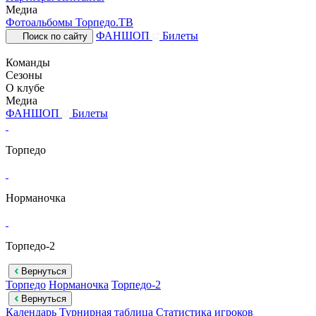
Медиа
Фотоальбомы
Торпедо.ТВ
ФАНШОП
Билеты
Поиск по сайту
Команды
Сезоны
О клубе
Медиа
ФАНШОП
Билеты
Торпедо
Норманочка
Торпедо-2
Вернуться
Торпедо
Норманочка
Торпедо-2
Вернуться
Календарь
Турнирная таблица
Статистика игроков