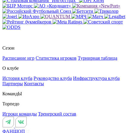
Сезон
Расписание игр
Статистика игроков
Турнирная таблица
О клубе
История клуба
Руководство клуба
Инфраструктура клуба
Партнеры
Контакты
КомандЫ
Торпедо
Игроки команды
Тренерский состав
ФАНШОП