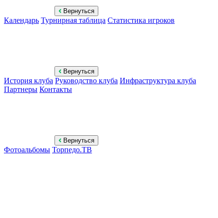
Вернуться
Календарь
Турнирная таблица
Статистика игроков
Вернуться
История клуба
Руководство клуба
Инфраструктура клуба
Партнеры
Контакты
Вернуться
Фотоальбомы
Торпедо.ТВ