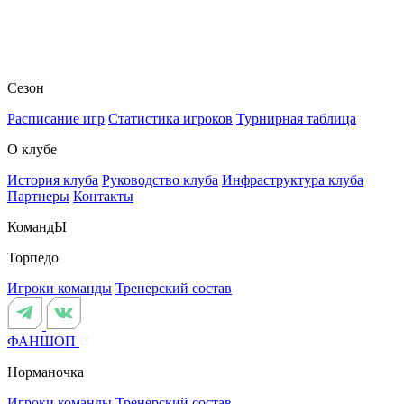
Сезон
Расписание игр
Статистика игроков
Турнирная таблица
О клубе
История клуба
Руководство клуба
Инфраструктура клуба
Партнеры
Контакты
КомандЫ
Торпедо
Игроки команды
Тренерский состав
ФАНШОП
Норманочка
Игроки команды
Тренерский состав