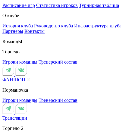
Расписание игр
Статистика игроков
Турнирная таблица
О клубе
История клуба
Руководство клуба
Инфраструктура клуба
Партнеры
Контакты
КомандЫ
Торпедо
Игроки команды
Тренерский состав
ФАНШОП
Норманочка
Игроки команды
Тренерский состав
Трансляции
Торпедо-2