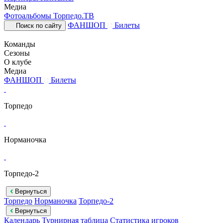
Медиа
Фотоальбомы
Торпедо.ТВ
ФАНШОП
Билеты
Поиск по сайту
Команды
Сезоны
О клубе
Медиа
ФАНШОП
Билеты
Торпедо
Норманочка
Торпедо-2
Вернуться
Торпедо
Норманочка
Торпедо-2
Вернуться
Календарь
Турнирная таблица
Статистика игроков