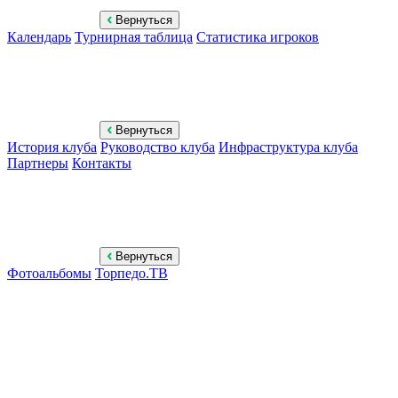
Вернуться
Календарь
Турнирная таблица
Статистика игроков
Вернуться
История клуба
Руководство клуба
Инфраструктура клуба
Партнеры
Контакты
Вернуться
Фотоальбомы
Торпедо.ТВ