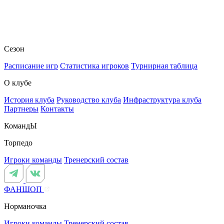
Сезон
Расписание игр
Статистика игроков
Турнирная таблица
О клубе
История клуба
Руководство клуба
Инфраструктура клуба
Партнеры
Контакты
КомандЫ
Торпедо
Игроки команды
Тренерский состав
ФАНШОП
Норманочка
Игроки команды
Тренерский состав