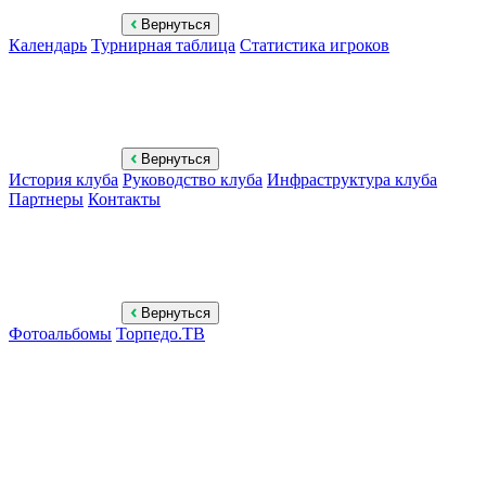
Вернуться
Календарь
Турнирная таблица
Статистика игроков
Вернуться
История клуба
Руководство клуба
Инфраструктура клуба
Партнеры
Контакты
Вернуться
Фотоальбомы
Торпедо.ТВ