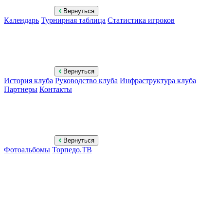
Вернуться
Календарь
Турнирная таблица
Статистика игроков
Вернуться
История клуба
Руководство клуба
Инфраструктура клуба
Партнеры
Контакты
Вернуться
Фотоальбомы
Торпедо.ТВ