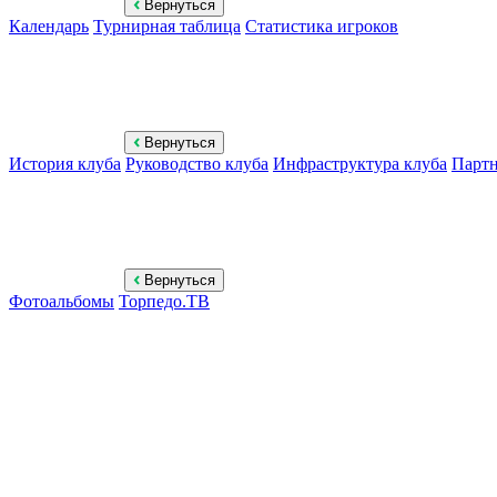
Вернуться
Календарь
Турнирная таблица
Статистика игроков
Вернуться
История клуба
Руководство клуба
Инфраструктура клуба
Парт
Вернуться
Фотоальбомы
Торпедо.ТВ