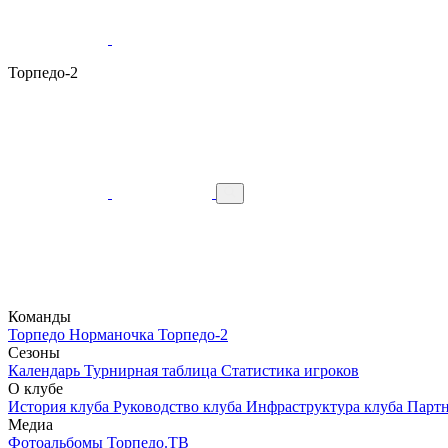
Торпедо-2
Команды
Торпедо
Норманочка
Торпедо-2
Сезоны
Календарь
Турнирная таблица
Статистика игроков
О клубе
История клуба
Руководство клуба
Инфраструктура клуба
Парт
Медиа
Фотоальбомы
Торпедо.ТВ