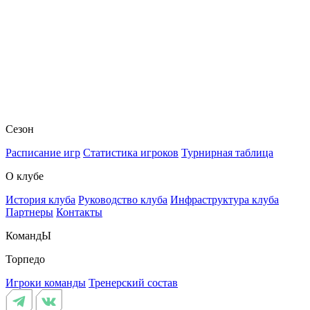
Сезон
Расписание игр
Статистика игроков
Турнирная таблица
О клубе
История клуба
Руководство клуба
Инфраструктура клуба
Партнеры
Контакты
КомандЫ
Торпедо
Игроки команды
Тренерский состав