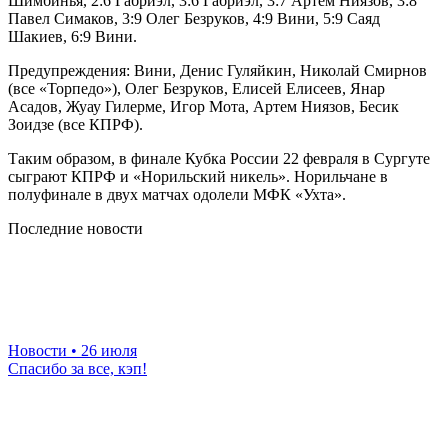
Шимбинья, 2:6 Габриэл, 3:6 Габриэл, 3:7 Артем Ниязов, 3:8
Павел Симаков, 3:9 Олег Безруков, 4:9 Вини, 5:9 Саяд
Шакиев, 6:9 Вини.
Предупреждения: Вини, Денис Гуляйкин, Николай Смирнов
(все «Торпедо»), Олег Безруков, Елисей Елисеев, Янар
Асадов, Жуау Гилерме, Игор Мота, Артем Ниязов, Бесик
Зоидзе (все КПРФ).
Таким образом, в финале Кубка России 22 февраля в Сургуте
сыграют КПРФ и «Норильский никель». Норильчане в
полуфинале в двух матчах одолели МФК «Ухта».
Последние новости
Новости
• 26 июля
Спасибо за все, кэп!