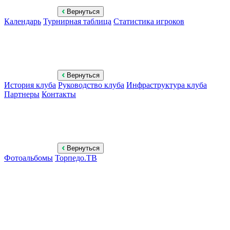
Вернуться
Календарь
Турнирная таблица
Статистика игроков
Вернуться
История клуба
Руководство клуба
Инфраструктура клуба
Партнеры
Контакты
Вернуться
Фотоальбомы
Торпедо.ТВ