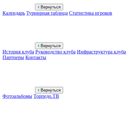
Вернуться
Календарь
Турнирная таблица
Статистика игроков
Вернуться
История клуба
Руководство клуба
Инфраструктура клуба
Партнеры
Контакты
Вернуться
Фотоальбомы
Торпедо.ТВ