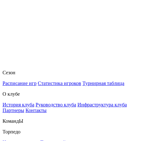
Сезон
Расписание игр
Статистика игроков
Турнирная таблица
О клубе
История клуба
Руководство клуба
Инфраструктура клуба
Партнеры
Контакты
КомандЫ
Торпедо