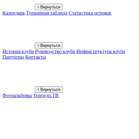
Вернуться
Календарь
Турнирная таблица
Статистика игроков
Вернуться
История клуба
Руководство клуба
Инфраструктура клуба
Партнеры
Контакты
Вернуться
Фотоальбомы
Торпедо.ТВ