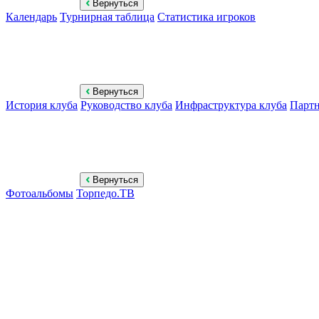
Вернуться
Календарь
Турнирная таблица
Статистика игроков
Вернуться
История клуба
Руководство клуба
Инфраструктура клуба
Парт
Вернуться
Фотоальбомы
Торпедо.ТВ