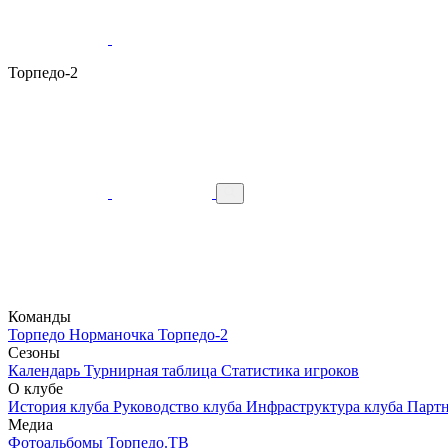
Торпедо-2
Команды
Торпедо
Норманочка
Торпедо-2
Сезоны
Календарь
Турнирная таблица
Статистика игроков
О клубе
История клуба
Руководство клуба
Инфраструктура клуба
Парт
Медиа
Фотоальбомы
Торпедо.ТВ