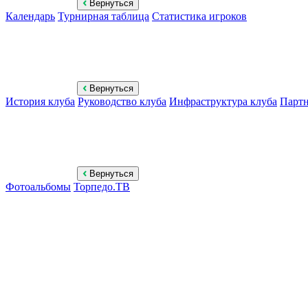
Вернуться
Календарь
Турнирная таблица
Статистика игроков
Вернуться
История клуба
Руководство клуба
Инфраструктура клуба
Парт
Вернуться
Фотоальбомы
Торпедо.ТВ