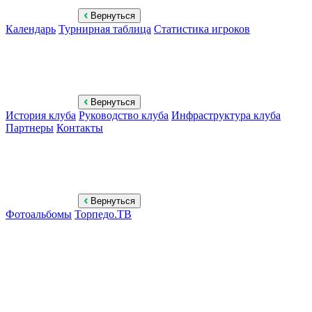
Вернуться
Календарь
Турнирная таблица
Статистика игроков
Вернуться
История клуба
Руководство клуба
Инфраструктура клуба
Партнеры
Контакты
Вернуться
Фотоальбомы
Торпедо.ТВ