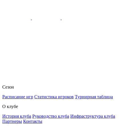
Сезон
Расписание игр
Статистика игроков
Турнирная таблица
О клубе
История клуба
Руководство клуба
Инфраструктура клуба
Партнеры
Контакты