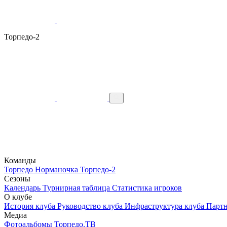
Торпедо-2
Команды
Торпедо
Норманочка
Торпедо-2
Сезоны
Календарь
Турнирная таблица
Статистика игроков
О клубе
История клуба
Руководство клуба
Инфраструктура клуба
Парт
Медиа
Фотоальбомы
Торпедо.ТВ