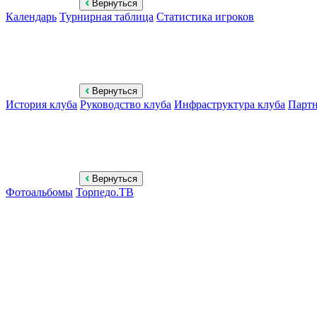
Вернуться
Календарь
Турнирная таблица
Статистика игроков
Вернуться
История клуба
Руководство клуба
Инфраструктура клуба
Парт
Вернуться
Фотоальбомы
Торпедо.ТВ