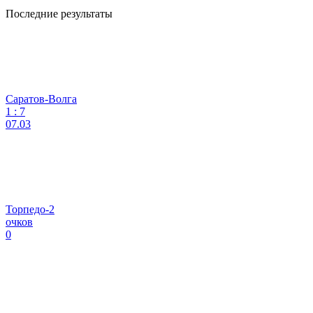
Последние результаты
Саратов-Волга
1
:
7
07.03
Торпедо-2
очков
0