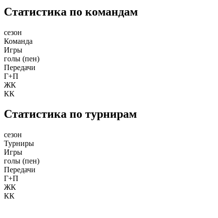
Статистика по командам
сезон
Команда
Игры
голы (пен)
Передачи
Г+П
ЖК
КК
Статистика по турнирам
сезон
Турниры
Игры
голы (пен)
Передачи
Г+П
ЖК
КК