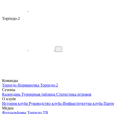
Торпедо-2
Команды
Торпедо
Норманочка
Торпедо-2
Сезоны
Календарь
Турнирная таблица
Статистика игроков
О клубе
История клуба
Руководство клуба
Инфраструктура клуба
Парт
Медиа
Фотоальбомы
Торпедо.ТВ