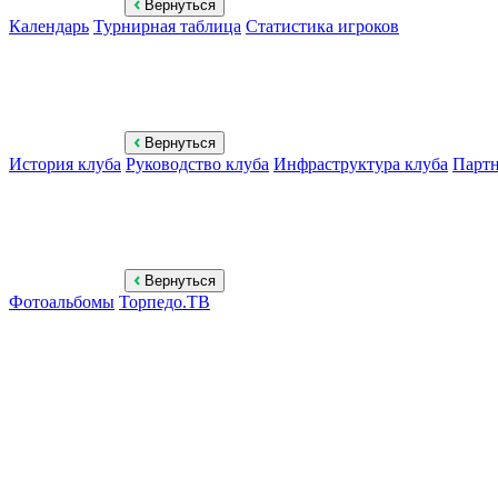
Вернуться
Календарь
Турнирная таблица
Статистика игроков
Вернуться
История клуба
Руководство клуба
Инфраструктура клуба
Парт
Вернуться
Фотоальбомы
Торпедо.ТВ