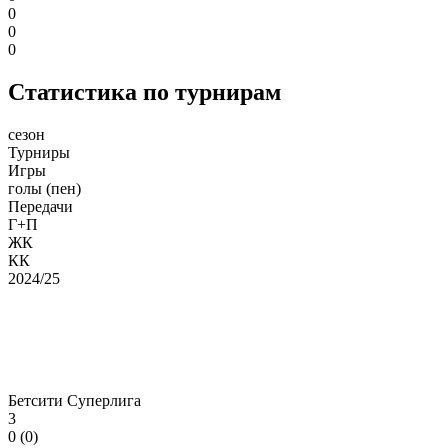
0
0
0
Статистика по турнирам
сезон
Турниры
Игры
голы (пен)
Передачи
Г+П
ЖК
КК
2024/25
Бетсити Суперлига
3
0 (0)