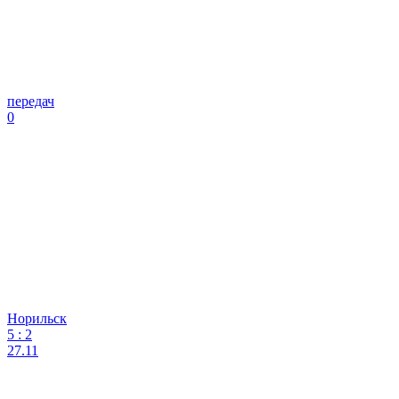
передач
0
Норильск
5
:
2
27.11