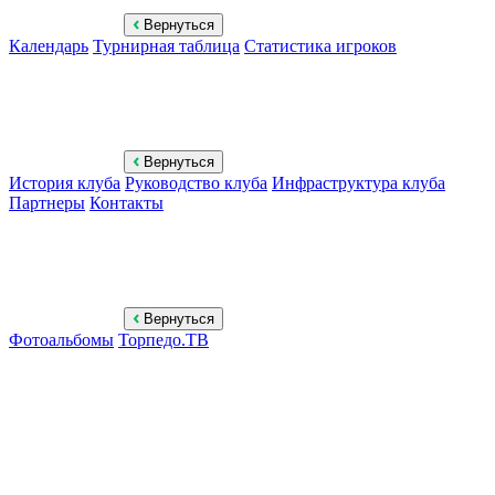
Вернуться
Календарь
Турнирная таблица
Статистика игроков
Вернуться
История клуба
Руководство клуба
Инфраструктура клуба
Партнеры
Контакты
Вернуться
Фотоальбомы
Торпедо.ТВ