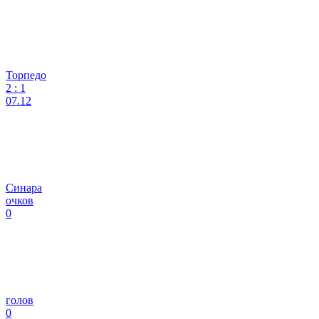
Торпедо
2
:
1
07.12
Синара
очков
0
голов
0