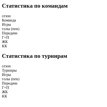
Статистика по командам
сезон
Команда
Игры
голы (пен)
Передачи
Г+П
ЖК
КК
Статистика по турнирам
сезон
Турниры
Игры
голы (пен)
Передачи
Г+П
ЖК
КК