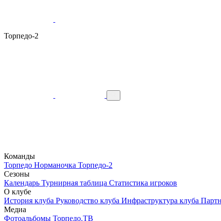
Торпедо-2
Команды
Торпедо
Норманочка
Торпедо-2
Сезоны
Календарь
Турнирная таблица
Статистика игроков
О клубе
История клуба
Руководство клуба
Инфраструктура клуба
Парт
Медиа
Фотоальбомы
Торпедо.ТВ